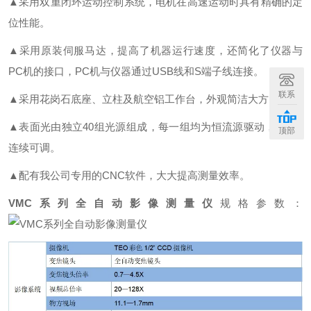
▲采用双重闭环运动控制系统，电机在高速运动时具有精确的定
位性能。
▲采用原装伺服马达，提高了机器运行速度，还简化了仪器与
PC机的接口，PC机与仪器通过USB线和S端子线连接。
联系
▲采用花岗石底座、立柱及航空铝工作台，外观简洁大方。
▲表面光由独立40组光源组成，每一组均为恒流源驱动，200级
顶部
连续可调。
▲配有我公司专用的CNC软件，大大提高测量效率。
VMC系列全自动影像测量仪
规格参数：