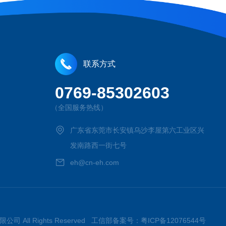
联系方式
0769-85302603
（全国服务热线）
广东省东莞市长安镇乌沙李屋第六工业区兴
发南路西一街七号
eh@cn-eh.com
公司 All Rights Reserved 工信部备案号：
粤ICP备12076544号