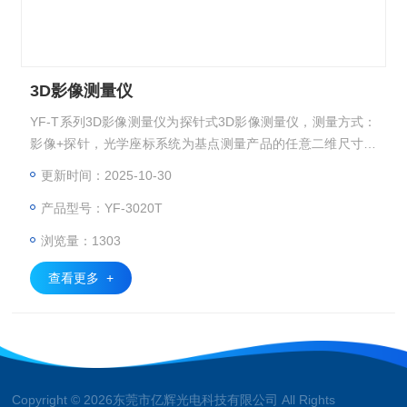
3D影像测量仪
YF-T系列3D影像测量仪为探针式3D影像测量仪，测量方式：
影像+探针，光学座标系统为基点测量产品的任意二维尺寸，
采用英国RENISHAW测头可实现部分三维尺寸接触式测量，产
更新时间：2025-10-30
品轮廓扫描等功能。功能*易用的影像三次元测量软件可实现
产品型号：YF-3020T
三维几何尺寸的测量。
浏览量：1303
查看更多 +
Copyright © 2026东莞市亿辉光电科技有限公司 All Rights