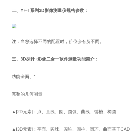
二、YF-T系列3D影像测量仪规格参数：
注：当您选择不同的配置时，价位会有所不同。
三、3D探针+影像二合一软件测量功能简介：
功能全面、*
完整的几何测量
▲[2D元素]：点、直线、圆、圆弧、曲线、键槽、椭圆
▲[3D元素]：平面、圆球、圆锥、圆柱、圆环、曲面基于CAD，快速比对Fa