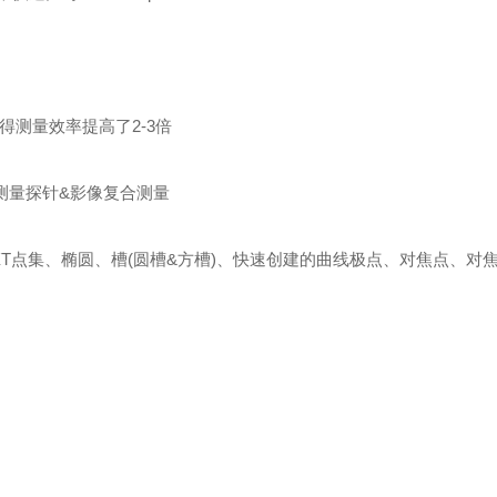
得测量效率提高了2-3倍
测量探针&影像复合测量
T点集、椭圆、槽(圆槽&方槽)、快速创建的曲线极点、对焦点、对