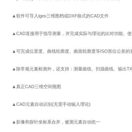
▲软件可导入lges三维图档或DXF格式的CAD文件
▲CAD直接用于指导测量，并完成实际与理论的比对功能。使
▲可完成位置度、曲线轮廓度、曲面轮廓度等ISO形位公差的
▲除常规元素检测外，还支持：测量曲线、扫描曲线、输出TX
▲真正CAD三维空间视图
▲CAD元素自动识别(无需手动输入理论)
▲影像和探针坐标系合并，被测元素自动统一